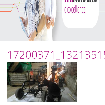
17200371_1321351